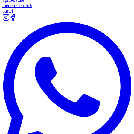
vpnoe.at
die
niederösterreich
partei