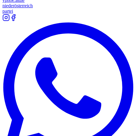
vpnoe.at
die
niederösterreich
partei