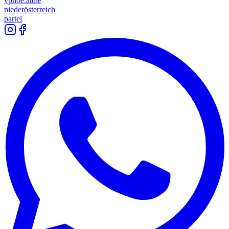
vpnoe.at
die
niederösterreich
partei