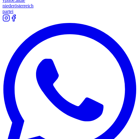
vpnoe.at
die
niederösterreich
partei