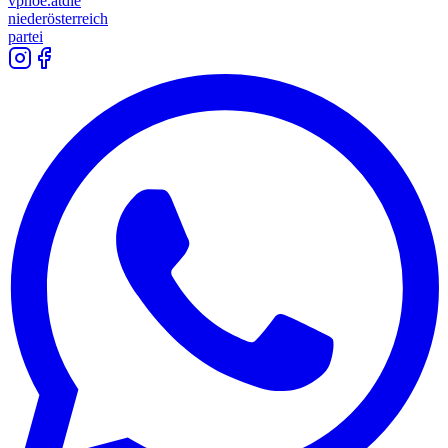
vpnoe.at
die
niederösterreich
partei