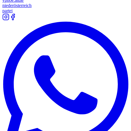
vpnoe.at
die
niederösterreich
partei