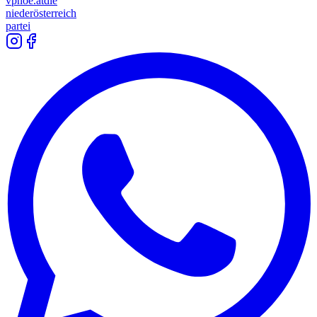
vpnoe.at
die
niederösterreich
partei