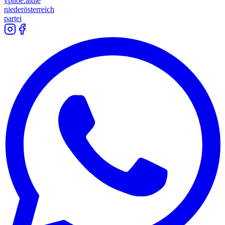
vpnoe.at
die
niederösterreich
partei