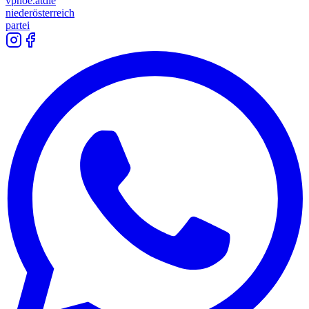
vpnoe.at
die
niederösterreich
partei