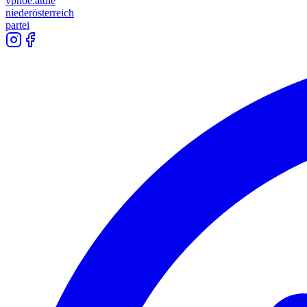
vpnoe.at
die
niederösterreich
partei